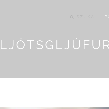
SZUKAJ
P
LJÓTSGLJÚFU