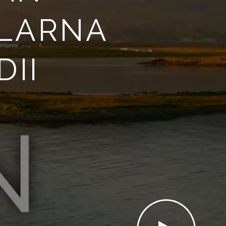
ULARNA
DII