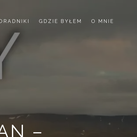
ORADNIKI
GDZIE BYŁEM
O MNIE
AN –