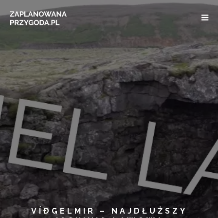
VÍÐGELMIR – NAJDŁUŻSZY