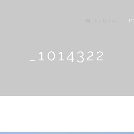
SZUKAJ
P
_1014322