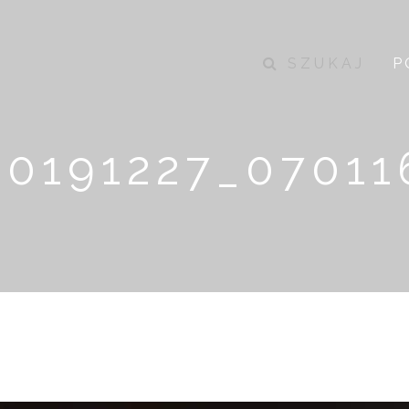
SZUKAJ
P
20191227_07011