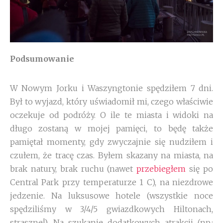
Podsumowanie
W Nowym Jorku i Waszyngtonie spędziłem 7 dni.
Był to wyjazd, który uświadomił mi, czego właściwie
oczekuje od podróży. O ile te miasta i widoki na
długo zostaną w mojej pamięci, to będę także
pamiętał momenty, gdy zwyczajnie się nudziłem i
czułem, że tracę czas. Byłem skazany na miasta, na
brak natury, brak ruchu (nawet
przebiegłem
się po
Central Park przy temperaturze 1 C), na niezdrowe
jedzenie. Na luksusowe hotele (wszystkie noce
spędziliśmy w 3/4/5 gwiazdkowych Hiltonach,
straszne!). Na szukanie dodatkowych atrakcji (np.: