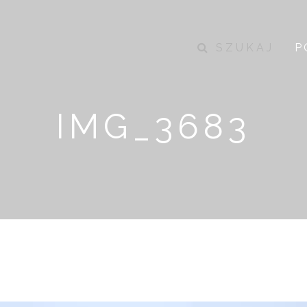
SZUKAJ
P
IMG_3683