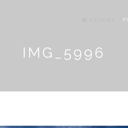
SZUKAJ
P
IMG_5996