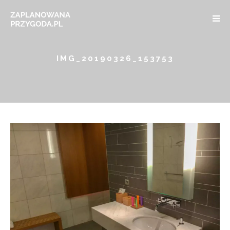
IMG_20190326_153753